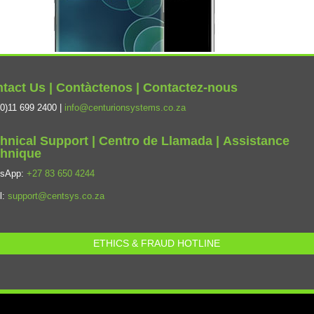
tact Us | Contàctenos | Contactez-nous
0)11 699 2400 |
info@centurionsystems.co.za
hnical Support | Centro de Llamada | Assistance
hnique
tsApp:
+27 83 650 4244
l:
support@centsys.co.za
ETHICS & FRAUD HOTLINE