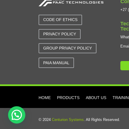
Con
+27 (
CODE OF ETHICS
Tec
Tec
PRIVACY POLICY
Wha
Emai
GROUP PRIVACY POLICY
PAIA MANUAL
HOME
PRODUCTS
ABOUT US
TRAINI
© 2024
Centurion Systems
. All Rights Reserved.