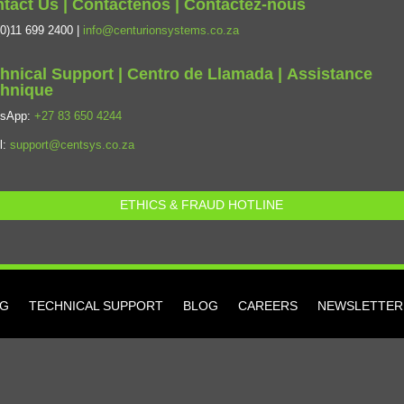
tact Us | Contàctenos | Contactez-nous
0)11 699 2400 |
info@centurionsystems.co.za
hnical Support | Centro de Llamada | Assistance
hnique
tsApp:
+27 83 650 4244
l:
support@centsys.co.za
ETHICS & FRAUD HOTLINE
NG
TECHNICAL SUPPORT
BLOG
CAREERS
NEWSLETTER 