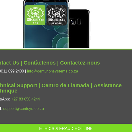
tact Us | Contàctenos | Contactez-nous
0)11 699 2400 |
info@centurionsystems.co.za
hnical Support | Centro de Llamada | Assistance
hnique
tsApp:
+27 83 650 4244
l:
support@centsys.co.za
ETHICS & FRAUD HOTLINE