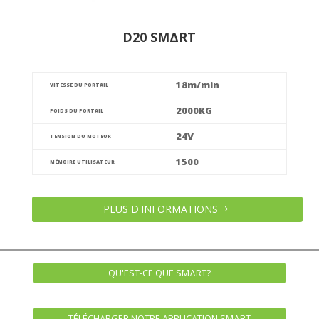
D20 SMΔRT
18m/min
VITESSE DU PORTAIL
2000KG
POIDS DU PORTAIL
24V
TENSION DU MOTEUR
1500
MÉMOIRE UTILISATEUR
PLUS D'INFORMATIONS
QU'EST-CE QUE SMΔRT?
TÉLÉCHARGER NOTRE APPLICATION SMΔRT