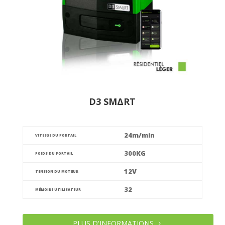
D3 SMΔRT
24m/min
VITESSE DU PORTAIL
300KG
POIDS DU PORTAIL
12V
TENSION DU MOTEUR
32
MÉMOIRE UTILISATEUR
PLUS D'INFORMATIONS