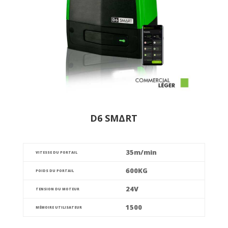
D6 SMΔRT
35m/min
VITESSE DU PORTAIL
600KG
POIDS DU PORTAIL
24V
TENSION DU MOTEUR
1500
MÉMOIRE UTILISATEUR