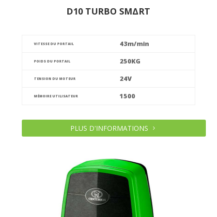
D10 TURBO SMΔRT
43m/min
VITESSE DU PORTAIL
250KG
POIDS DU PORTAIL
24V
TENSION DU MOTEUR
1500
MÉMOIRE UTILISATEUR
PLUS D'INFORMATIONS