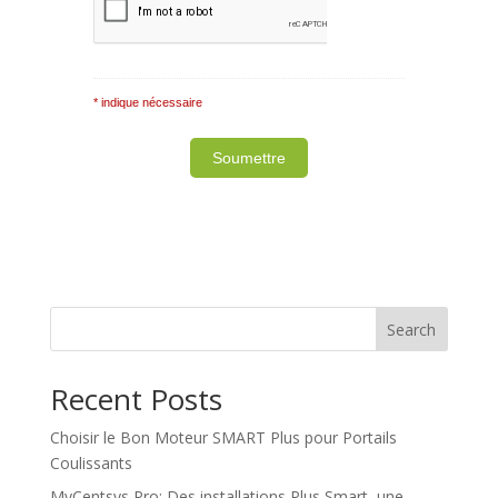
* indique nécessaire
Note: It is our responsibility to protect your
privacy and we guarantee that your data will be
completely confidential.
Search
Recent Posts
Choisir le Bon Moteur SMART Plus pour Portails
Coulissants
MyCentsys Pro: Des installations Plus Smart, une