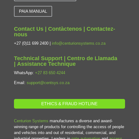
PAIA MANUAL
Contact Us | Contàctenos | Contactez-
nous
+27 (0)11 699 2400 |
info@centurionsystems.co.za
Technical Support | Centro de Llamada
| Assistance Technique
WhatsApp:
+27 83 650 4244
Email:
support@centsys.co.za
ETHICS & FRAUD HOTLINE
Centurion Systems
manufactures a diverse and award-
winning range of products for controlling the access of people
and vehicles into and out of residential, commercial, and
industrial properties. Leaders in
gate automation
and
access