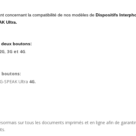
ant concernant la compatibilité de nos modèles de
Dispositifs Interp
AK Ultra.
u deux boutons:
2G
,
3G
et 4G
.
e boutons:
s G-SPEAK Ultra
4G.
désormais sur tous les documents imprimés et en ligne afin de garanti
ts.