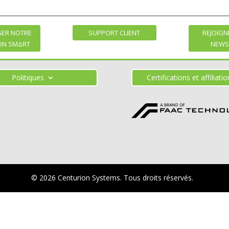
GER NOTRE
SUPPORT CLIENT
REJOIGN
ION SMΔRT
NEWS
Politiques
Certifications et affiliati
© 2026 Centurion Systems.
Tous droits réservés.