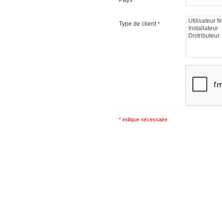
Type de client
*
* indique nécessaire
Note: It is our responsibility to p
completely confidential.