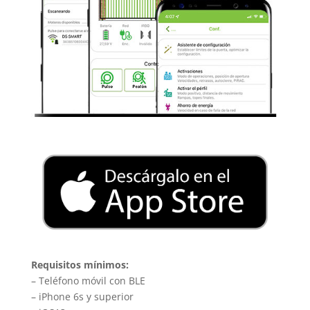
Requisitos mínimos:
– Teléfono móvil con BLE
– iPhone 6s y superior