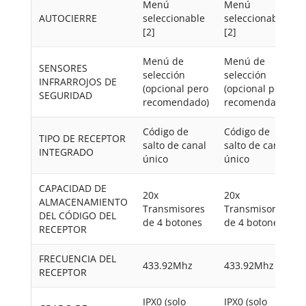
Menú
Menú
AUTOCIERRE
seleccionable
seleccionable
[2]
[2]
Menú de
Menú de
SENSORES
selección
selección
INFRARROJOS DE
(opcional pero
(opcional pero
SEGURIDAD
recomendado)
recomendado)
Código de
Código de
TIPO DE RECEPTOR
salto de canal
salto de canal
INTEGRADO
único
único
CAPACIDAD DE
20x
20x
ALMACENAMIENTO
Transmisores
Transmisores
DEL CÓDIGO DEL
de 4 botones
de 4 botones
RECEPTOR
FRECUENCIA DEL
433.92Mhz
433.92Mhz
RECEPTOR
IPX0 (solo
IPX0 (solo