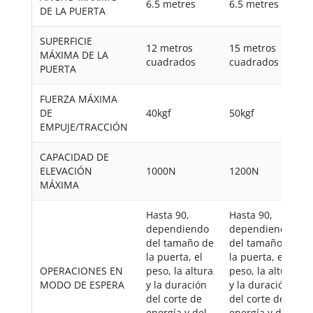
6.5 metres
6.5 metres
DE LA PUERTA
SUPERFICIE
12 metros
15 metros
MÁXIMA DE LA
cuadrados
cuadrados
PUERTA
FUERZA MÁXIMA
DE
40kgf
50kgf
EMPUJE/TRACCIÓN
CAPACIDAD DE
ELEVACIÓN
1000N
1200N
MÁXIMA
Hasta 90,
Hasta 90,
dependiendo
dependiendo
del tamaño de
del tamaño de
la puerta, el
la puerta, el
OPERACIONES EN
peso, la altura
peso, la altura
MODO DE ESPERA
y la duración
y la duración
del corte de
del corte de
energía y del
energía y del