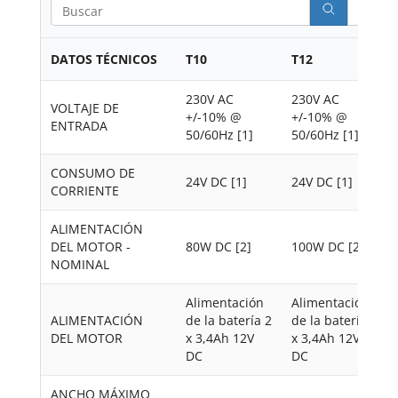
S
e
a
r
DATOS TÉCNICOS
T10
T12
c
h
230V AC
230V AC
VOLTAJE DE
+/-10% @
+/-10% @
ENTRADA
50/60Hz [1]
50/60Hz [1]
CONSUMO DE
24V DC [1]
24V DC [1]
CORRIENTE
ALIMENTACIÓN
DEL MOTOR -
80W DC [2]
100W DC [2]
NOMINAL
Alimentación
Alimentación
ALIMENTACIÓN
de la batería 2
de la batería 2
DEL MOTOR
x 3,4Ah 12V
x 3,4Ah 12V
DC
DC
ANCHO MÁXIMO