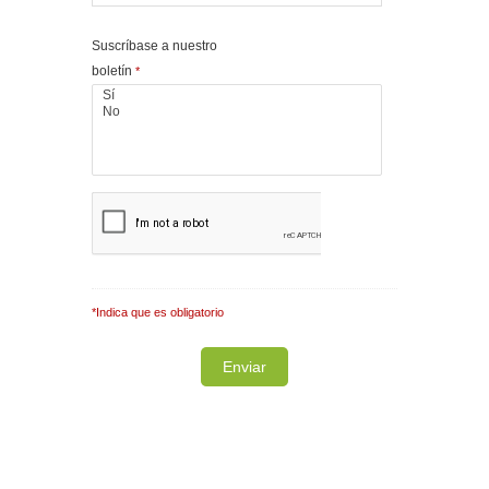
Suscríbase a nuestro
boletín
*
*Indica que es obligatorio
Note: It is our responsibility to protect your
privacy and we guarantee that your data will be