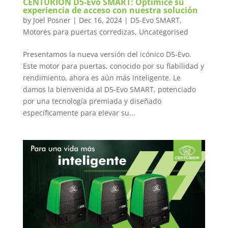
CENTURION D5-Evo SMART: Optimice su
experiencia de acceso con nuestra solución
by
Joel Posner
|
Dec 16, 2024
|
D5-Evo SMART
,
Motores para puertas corredizas
,
Uncategorised
Presentamos la nueva versión del icónico D5-Evo.
Este motor para puertas, conocido por su fiabilidad y
rendimiento, ahora es aún más inteligente. Le
damos la bienvenida al D5-Evo SMART, potenciado
por una tecnología premiada y diseñado
específicamente para elevar su...