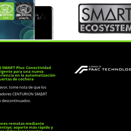
 SMART Plus: Conectividad
ligente para una nueva
riencia en la automatización
uertas de cochera
favor, tome nota de que los
adores CENTURION SMΔRT
n descontinuados.
ones remotas mediante
ntsys: soporte más rápido y