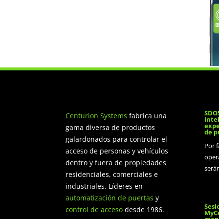
SDO5
Centurion Systems
fabrica una
inte
expe
gama diversa de productos
de p
galardonados para controlar el
Por 
acceso de personas y vehículos
oper
dentro y fuera de propiedades
será
residenciales, comerciales e
industriales. Líderes en
automatización de puertas
y
Sesi
control de acceso
desde 1986.
MyCe