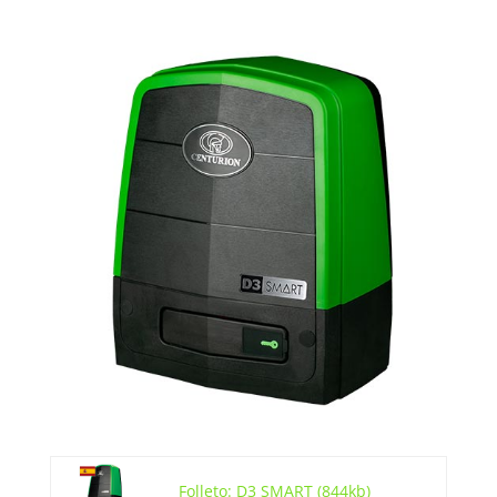
Folleto: D3 SMART (844kb)