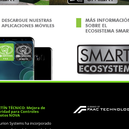
TÍN TÉCNICO: Mejora de
ridad para Controles
otos NOVA
urion Systems ha incorporado