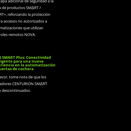
apa adicional de seguridad a la
 de productos SMΔRT /
T+, reforzando la protección
ra accesos no autorizados a
matizaciones que utilizan
roles remotos NOVA.
 SMART Plus: Conectividad
ligente para una nueva
riencia en la automatización
uertas de cochera
favor, tome nota de que los
adores CENTURION SMΔRT
n descontinuados.