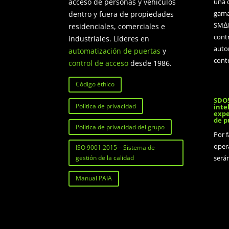
acceso de personas y vehículos
una c
gama
dentro y fuera de propiedades
SMΔR
residenciales, comerciales e
cont
industriales. Líderes en
auto
automatización de puertas
y
cont
control de acceso
desde 1986.
Código éthico
SDO5
Política de privacidad
inte
expe
de p
Política de privacidad del grupo
Por 
oper
ISO 9001:2015 – Sistema de
será
gestión de la calidad
Manual PAIA