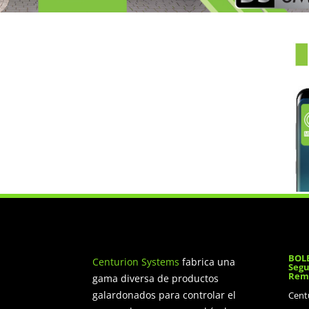
BOLE
Centurion Systems
fabrica una
Segu
Rem
gama diversa de productos
galardonados para controlar el
Cent