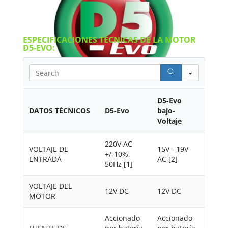
ESPECIFICACIONES TÉCNICAS DE LA MOTOR
D5-EVO:
S
e
a
r
D5-Evo
c
DATOS TÉCNICOS
D5-Evo
bajo-
FOLLETO
h
Voltaje
220V AC
VOLTAJE DE
15V - 19V
MANUAL DE INSTALACIÓN
+/-10%,
ENTRADA
AC [2]
50Hz [1]
VOLTAJE DEL
12V DC
12V DC
MOTOR
Accionado
Accionado