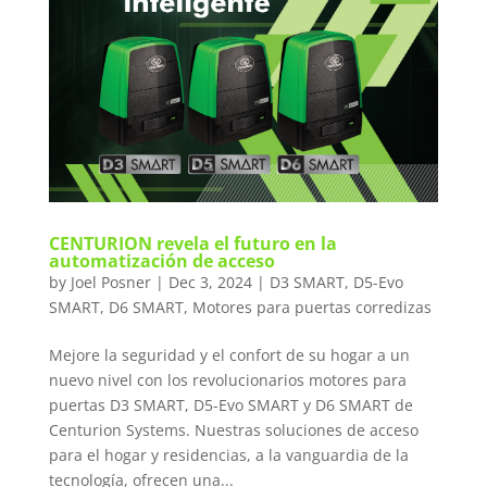
CENTURION revela el futuro en la
automatización de acceso
by
Joel Posner
|
Dec 3, 2024
|
D3 SMART
,
D5-Evo
SMART
,
D6 SMART
,
Motores para puertas corredizas
Mejore la seguridad y el confort de su hogar a un
nuevo nivel con los revolucionarios motores para
puertas D3 SMART, D5-Evo SMART y D6 SMART de
Centurion Systems. Nuestras soluciones de acceso
para el hogar y residencias, a la vanguardia de la
tecnología, ofrecen una...