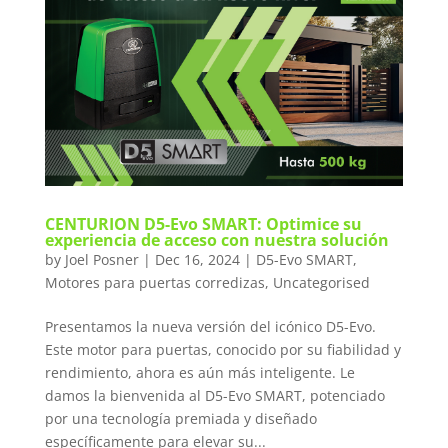
CENTURION D5-Evo SMART: Optimice su
experiencia de acceso con nuestra solución
by
Joel Posner
|
Dec 16, 2024
|
D5-Evo SMART
,
Motores para puertas corredizas
,
Uncategorised
Presentamos la nueva versión del icónico D5-Evo.
Este motor para puertas, conocido por su fiabilidad y
rendimiento, ahora es aún más inteligente. Le
damos la bienvenida al D5-Evo SMART, potenciado
por una tecnología premiada y diseñado
específicamente para elevar su...