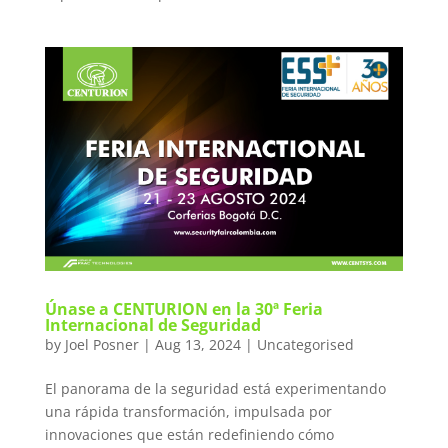
Únase a CENTURION en la 30ª Feria
Internacional de Seguridad
by
Joel Posner
|
Aug 13, 2024
|
Uncategorised
El panorama de la seguridad está experimentando
una rápida transformación, impulsada por
innovaciones que están redefiniendo cómo