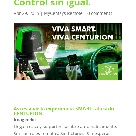
Control sin igual.
Apr 29, 2025
|
MyCentsys Remote
|
0 comments
Así es vivir la experiencia SMΔRT, al estilo
CENTURION.
Imagínelo:
Llega a casa y su portón se abre automáticamente.
Sin controles remotos. Sin botones. Sin esperas.