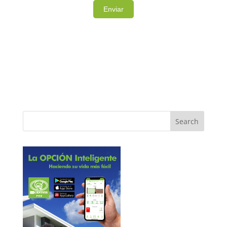
Note: It is our responsibility to protect your
privacy and we guarantee that your data will be
completely confidential.