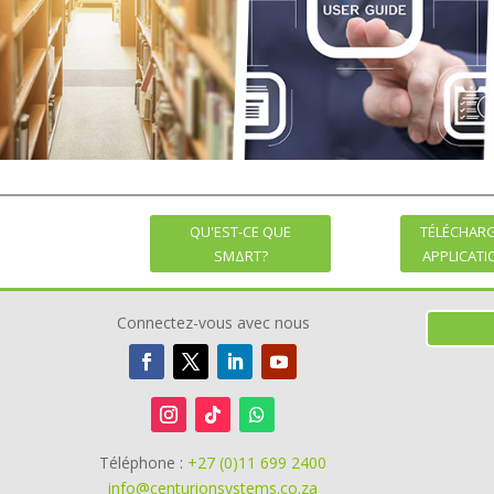
QU'EST-CE QUE
TÉLÉCHAR
SMΔRT?
APPLICAT
Connectez-vous avec nous
Téléphone :
+27 (0)11 699 2400
info@centurionsystems.co.za