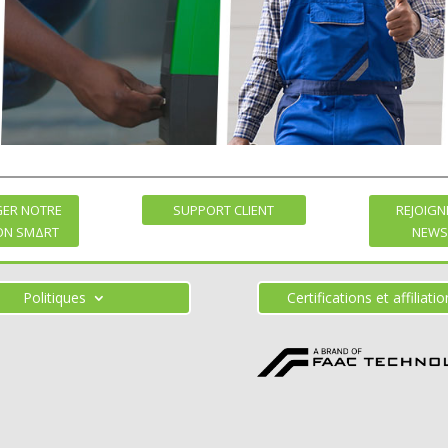
GER NOTRE
SUPPORT CLIENT
REJOIGN
ION SMΔRT
NEWS
Politiques
Certifications et affiliati