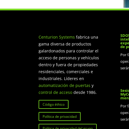
SDO5
Centurion Systems
fabrica una
inte
expe
gama diversa de productos
de p
galardonados para controlar el
Por 
acceso de personas y vehículos
oper
dentro y fuera de propiedades
será
residenciales, comerciales e
industriales. Líderes en
automatización de puertas
y
Sesi
control de acceso
desde 1986.
MyCe
meno
Código éthico
Por 
oper
Política de privacidad
será
Política de privacidad del grupo