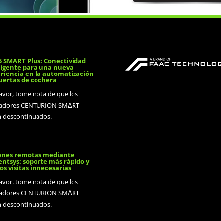
 SMART Plus: Conectividad
ligente para una nueva
riencia en la automatización
uertas de cochera
favor, tome nota de que los
adores CENTURION SMΔRT
n descontinuados.
ones remotas mediante
ntsys: soporte más rápido y
s visitas innecesarias
favor, tome nota de que los
adores CENTURION SMΔRT
n descontinuados.