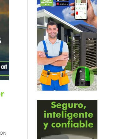
er
ION,