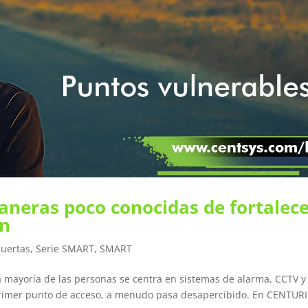
aneras poco conocidas de fortalec
ón
puertas
,
Serie SMART
,
SMART
la mayoría de las personas se centra en sistemas de alarma, CCTV y
l primer punto de acceso, a menudo pasa desapercibido. En CENTUR