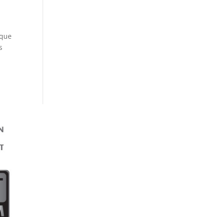
 que
s