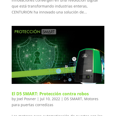
innovaciones convergen en una revolución digital
que está transformando industrias enteras,
CENTURION ha innovado una solución de...
El D5 SMART: Protección contra robos
by
Joel Posner
|
Jul 10, 2022
|
D5 SMART
,
Motores
para puertas corredizas